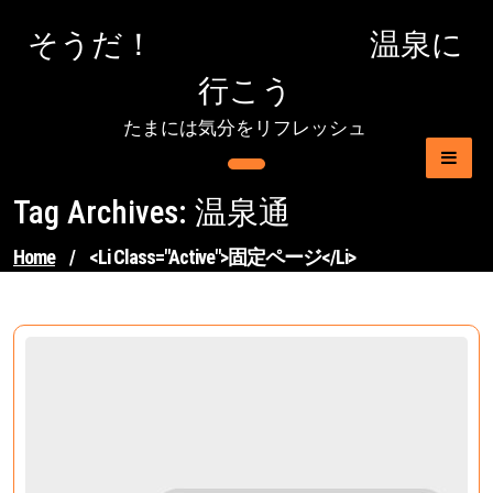
Skip
そうだ！ 温泉に
to
content
行こう
たまには気分をリフレッシュ
Tag Archives: 温泉通
Home
/
<li Class="active">固定ページ</li>